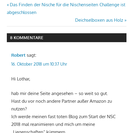
Beitragsnavigation
Vorheriger
Das Finden der Nische für die Nischenseiten Challenge ist
Beitrag:
abgeschlossen
Nächster
Deichselboxen aus Holz
Beitrag:
8 KOMMENTARE
Robert
sagt:
16. Oktober 2018 um 10:37 Uhr
Hi Lothar,
hab mir deine Seite angesehen – so weit so gut.
Hast du vor noch andere Partner außer Amazon zu
nutzen?
Ich werde meinen fast toten Blog zum Start der NSC
2018 mal reanimieren und mich um meine
„Liegenschaften“ kümmern.