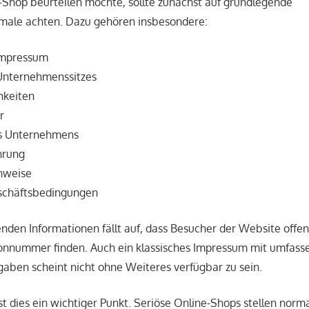
Shop beurteilen möchte, sollte zunächst auf grundlegende
ale achten. Dazu gehören insbesondere:
 Impressum
Unternehmenssitzes
hkeiten
r
s Unternehmens
hrung
nweise
schäftsbedingungen
nden Informationen fällt auf, dass Besucher der Website offen
onnummer finden. Auch ein klassisches Impressum mit umfas
ben scheint nicht ohne Weiteres verfügbar zu sein.
st dies ein wichtiger Punkt. Seriöse Online-Shops stellen norm