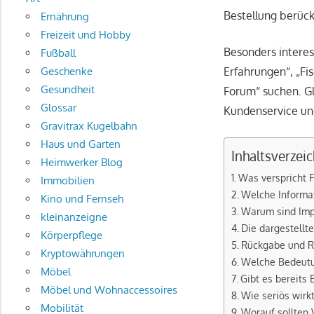
Bestellung berück
Ernährung
Freizeit und Hobby
Besonders interes
Fußball
Erfahrungen“, „Fi
Geschenke
Gesundheit
Forum“ suchen. Gl
Glossar
Kundenservice un
Gravitrax Kugelbahn
Haus und Garten
Inhaltsverzeic
Heimwerker Blog
Was verspricht F
Immobilien
Welche Informat
Kino und Fernseh
Warum sind Imp
kleinanzeigne
Die dargestell
Körperpflege
Rückgabe und R
Kryptowährungen
Welche Bedeutun
Möbel
Gibt es bereits
Möbel und Wohnaccessoires
Wie seriös wirk
Mobilität
Worauf sollten 