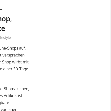
-
hop,
ce
festyle
ine-Shops auf,
t versprechen.
er Shop wirbt mit
d einer 30-Tage-
ne-Shops suchen,
 Artikels ist
ügbare
vor einer