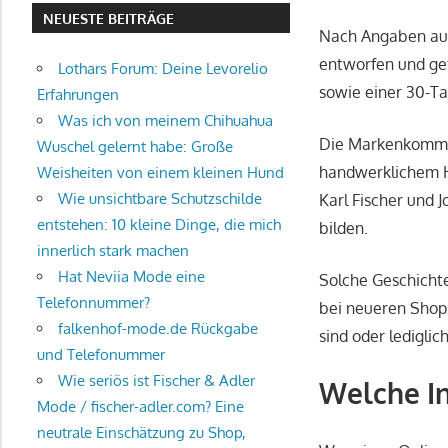
NEUESTE BEITRÄGE
Nach Angaben auf
entworfen und ge
Lothars Forum: Deine Levorelio
sowie einer 30-T
Erfahrungen
Was ich von meinem Chihuahua
Die Markenkommun
Wuschel gelernt habe: Große
handwerklichem H
Weisheiten von einem kleinen Hund
Wie unsichtbare Schutzschilde
Karl Fischer und
entstehen: 10 kleine Dinge, die mich
bilden.
innerlich stark machen
Hat Neviia Mode eine
Solche Geschichte
Telefonnummer?
bei neueren Shops
falkenhof-mode.de Rückgabe
sind oder ledigli
und Telefonummer
Wie seriös ist Fischer & Adler
Welche In
Mode / fischer-adler.com? Eine
neutrale Einschätzung zu Shop,