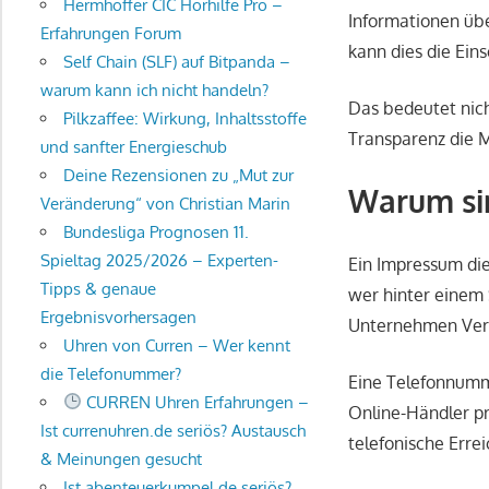
Hermhoffer CIC Hörhilfe Pro –
Informationen übe
Erfahrungen Forum
kann dies die Ein
Self Chain (SLF) auf Bitpanda –
warum kann ich nicht handeln?
Das bedeutet nich
Pilkzaffee: Wirkung, Inhaltsstoffe
Transparenz die M
und sanfter Energieschub
Deine Rezensionen zu „Mut zur
Warum si
Veränderung“ von Christian Marin
Bundesliga Prognosen 11.
Spieltag 2025/2026 – Experten-
Ein Impressum die
Tipps & genaue
wer hinter einem
Ergebnisvorhersagen
Unternehmen Vert
Uhren von Curren – Wer kennt
die Telefonummer?
Eine Telefonnumme
CURREN Uhren Erfahrungen –
Online-Händler p
Ist currenuhren.de seriös? Austausch
telefonische Erre
& Meinungen gesucht
Ist abenteuerkumpel.de seriös?