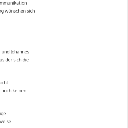
Kommunikation
ng wünschen sich
r und Johannes
s der sich die
icht
n noch keinen
ige
sweise