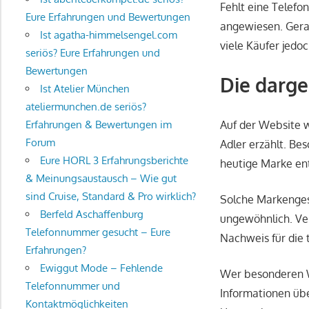
Fehlt eine Telefo
Eure Erfahrungen und Bewertungen
angewiesen. Gera
Ist agatha-himmelsengel.com
viele Käufer jedo
seriös? Eure Erfahrungen und
Bewertungen
Die darg
Ist Atelier München
ateliermunchen.de seriös?
Auf der Website w
Erfahrungen & Bewertungen im
Forum
Adler erzählt. Be
Eure HORL 3 Erfahrungsberichte
heutige Marke ent
& Meinungsaustausch – Wie gut
sind Cruise, Standard & Pro wirklich?
Solche Markenges
Berfeld Aschaffenburg
ungewöhnlich. Ver
Telefonnummer gesucht – Eure
Nachweis für die 
Erfahrungen?
Ewiggut Mode – Fehlende
Wer besonderen W
Telefonnummer und
Informationen üb
Kontaktmöglichkeiten