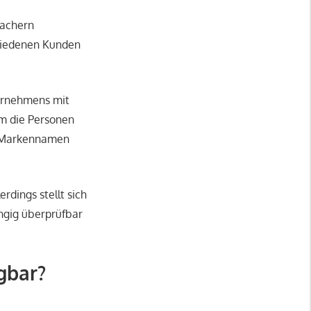
machern
friedenen Kunden
ternehmens mit
m die Personen
n Markennamen
rdings stellt sich
ngig überprüfbar
gbar?