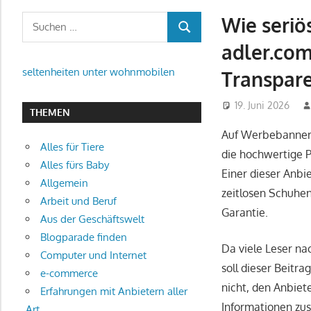
Wie seriös
Suchen
SUCHEN
nach:
adler.com
seltenheiten unter wohnmobilen
Transpare
19. Juni 2026
THEMEN
Auf Werbebannern
Alles für Tiere
die hochwertige P
Alles fürs Baby
Einer dieser Anbi
Allgemein
zeitlosen Schuhen
Arbeit und Beruf
Garantie.
Aus der Geschäftswelt
Blogparade finden
Da viele Leser n
Computer und Internet
soll dieser Beitra
e-commerce
nicht, den Anbiet
Erfahrungen mit Anbietern aller
Informationen zu
Art