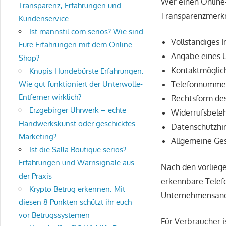
Wer einen Online-
Transparenz, Erfahrungen und
Transparenzmerkm
Kundenservice
Ist mannstil.com seriös? Wie sind
Vollständiges
Eure Erfahrungen mit dem Online-
Angabe eines 
Shop?
Kontaktmöglic
Knupis Hundebürste Erfahrungen:
Telefonnumme
Wie gut funktioniert der Unterwolle-
Entferner wirklich?
Rechtsform de
Erzgebirger Uhrwerk – echte
Widerrufsbele
Handwerkskunst oder geschicktes
Datenschutzhi
Marketing?
Allgemeine Ge
Ist die Salla Boutique seriös?
Erfahrungen und Warnsignale aus
Nach den vorliege
der Praxis
erkennbare Telef
Krypto Betrug erkennen: Mit
Unternehmensanga
diesen 8 Punkten schützt ihr euch
vor Betrugssystemen
Für Verbraucher i